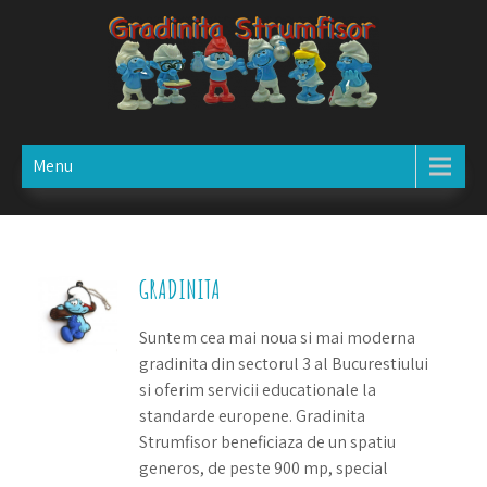
Skip
to
content
GRADINITA STRUMFISOR
Copiii cresc, invata si se joaca in noua gradinita privata din
Bucuresti, sector 3
Menu
GRADINITA
Suntem cea mai noua si mai moderna
gradinita din sectorul 3 al Bucurestiului
si oferim servicii educationale la
standarde europene. Gradinita
Strumfisor beneficiaza de un spatiu
generos, de peste 900 mp, special